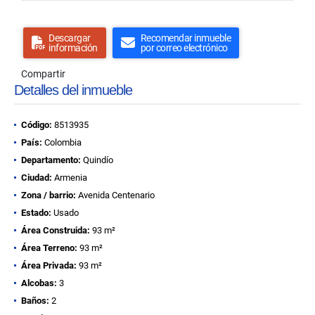
Descargar
Recomendar inmueble
información
por correo electrónico
Compartir
Detalles del inmueble
Código:
8513935
País:
Colombia
Departamento:
Quindío
Ciudad:
Armenia
Zona / barrio:
Avenida Centenario
Estado:
Usado
Área Construida:
93 m²
Área Terreno:
93 m²
Área Privada:
93 m²
Alcobas:
3
Baños:
2