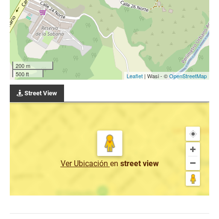
200 m
500 ft
Leaflet
| Wasi - ©
OpenStreetMap
Street View
Ver Ubicación
en
street view