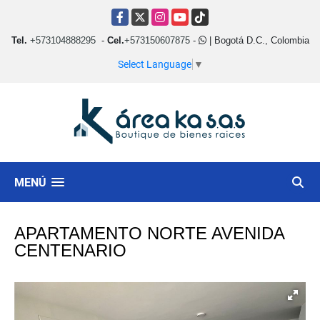
Facebook
X
Instagram
YouTube
TikTok
Tel.
+573104888295
-
Cel.
+573150607875
-
| Bogotá D.C., Colombia
Select Language
▼
MENÚ
APARTAMENTO NORTE AVENIDA
CENTENARIO