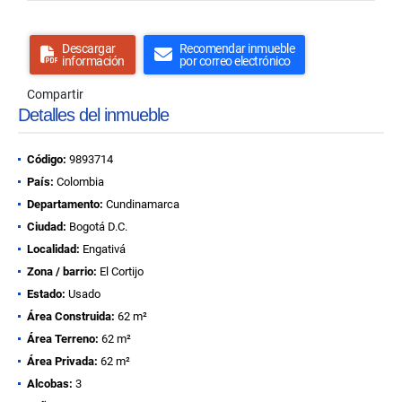
Descargar
Recomendar inmueble
información
por correo electrónico
Compartir
Detalles del inmueble
Código:
9893714
País:
Colombia
Departamento:
Cundinamarca
Ciudad:
Bogotá D.C.
Localidad:
Engativá
Zona / barrio:
El Cortijo
Estado:
Usado
Área Construida:
62 m²
Área Terreno:
62 m²
Área Privada:
62 m²
Alcobas:
3