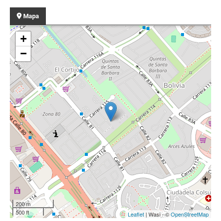
Mapa
+
−
200 m
500 ft
Leaflet
| Wasi - ©
OpenStreetMap