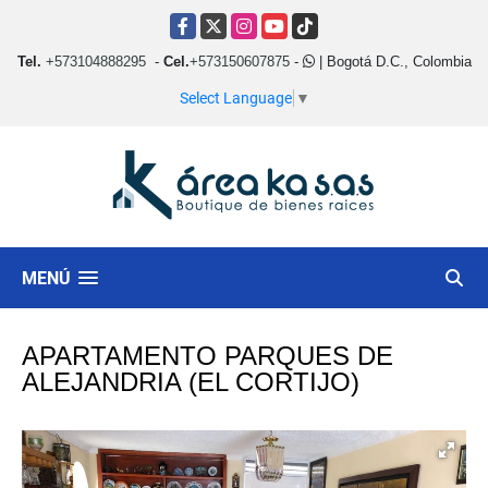
Facebook
X
Instagram
YouTube
TikTok
Tel.
+573104888295
-
Cel.
+573150607875
-
| Bogotá D.C., Colombia
Select Language
▼
MENÚ
APARTAMENTO PARQUES DE
ALEJANDRIA (EL CORTIJO)