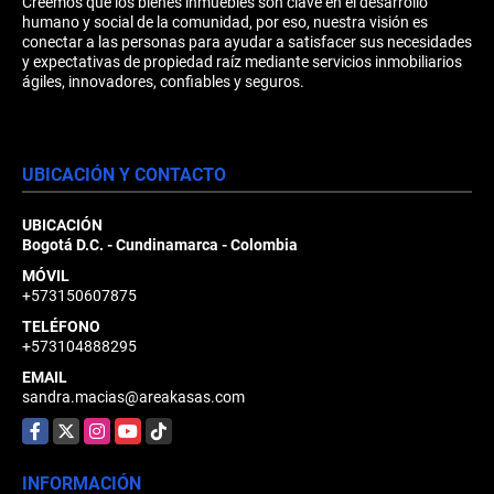
Creemos que los bienes inmuebles son clave en el desarrollo
humano y social de la comunidad, por eso, nuestra visión es
conectar a las personas para ayudar a satisfacer sus necesidades
y expectativas de propiedad raíz mediante servicios inmobiliarios
ágiles, innovadores, confiables y seguros.
UBICACIÓN Y CONTACTO
UBICACIÓN
Bogotá D.C. - Cundinamarca - Colombia
MÓVIL
+573150607875
TELÉFONO
+573104888295
EMAIL
sandra.macias@areakasas.com
Facebook
X
Instagram
YouTube
TikTok
INFORMACIÓN