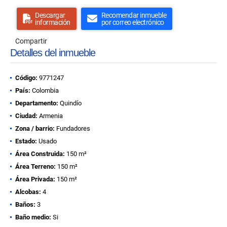
Descargar
Recomendar inmueble
información
por correo electrónico
Compartir
Detalles del inmueble
Código:
9771247
País:
Colombia
Departamento:
Quindío
Ciudad:
Armenia
Zona / barrio:
Fundadores
Estado:
Usado
Área Construida:
150 m²
Área Terreno:
150 m²
Área Privada:
150 m²
Alcobas:
4
Baños:
3
Baño medio:
Si