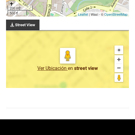
200 m
500 ft
Leaflet
| Wasi - ©
OpenStreetMap
Street View
Ver Ubicación
en
street view