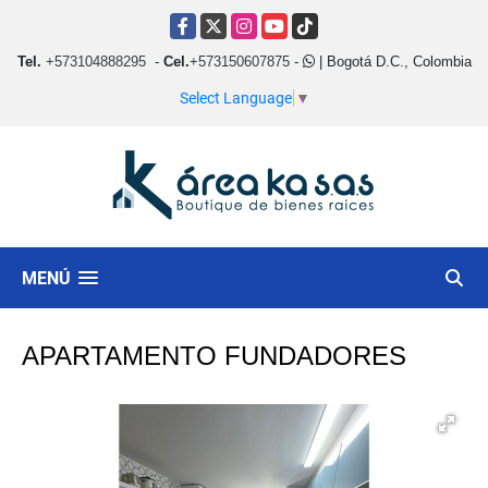
Facebook
X
Instagram
YouTube
TikTok
Tel.
+573104888295
-
Cel.
+573150607875
-
| Bogotá D.C., Colombia
Select Language
▼
MENÚ
APARTAMENTO FUNDADORES