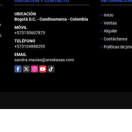
UBICACIÓN Y CONTACTO
INFORMACIÓ
UBICACIÓN
Inicio
Bogotá D.C. - Cundinamarca - Colombia
Ventas
a
MÓVIL
d
Alquiler
+573150607875
,
Contáctenos
TELÉFONO
+573104888295
Políticas de pr
EMAIL
sandra.macias@areakasas.com
Facebook
X
Instagram
YouTube
TikTok