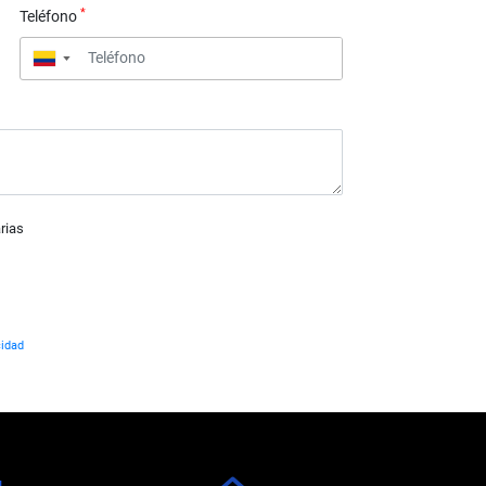
*
Teléfono
▼
rias
cidad