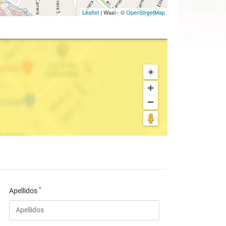
Leaflet
| Wasi - ©
OpenStreetMap
*
Apellidos