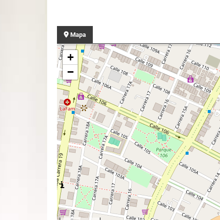
Mapa
+
−