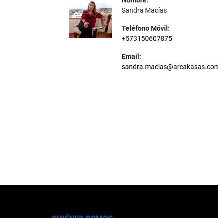
Nombre:
Sandra Macías
Teléfono Móvil:
+573150607875
Email:
sandra.macias@areakasas.co