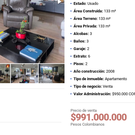
Estado:
Usado
Área Construida:
133 m²
Área Terreno:
133 m²
Área Privada:
133 m²
Alcobas:
3
Baños:
3
Garaje:
2
Estrato:
6
Pisos:
2
Año construcción:
2008
Tipo de inmueble:
Apartamento
Tipo de negocio:
Venta
Valor Administración:
$950.000 CO
Precio de venta
$991.000.000
Pesos Colombianos