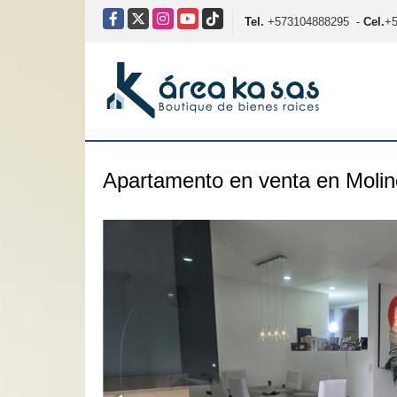
Facebook
X
Instagram
YouTube
TikTok
Tel.
+573104888295
-
Cel.
+
Apartamento en venta en Molin