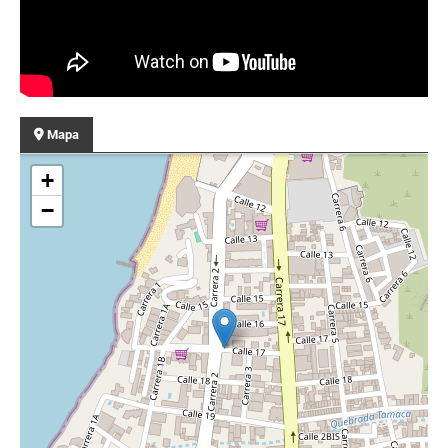
Mapa
+
−