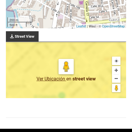
200 m
500 ft
Leaflet
| Wasi - ©
OpenStreetMap
Street View
Ver Ubicación
en
street view