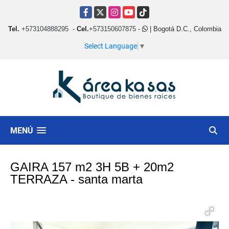
Facebook
X
Instagram
YouTube
TikTok
Tel.
+573104888295
-
Cel.
+573150607875
-
| Bogotá D.C., Colombia
Select Language
▼
MENÚ
GAIRA 157 m2 3H 5B + 20m2
TERRAZA - santa marta