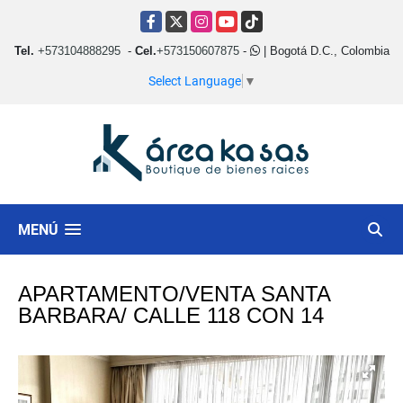
Facebook
X
Instagram
YouTube
TikTok
Tel.
+573104888295
-
Cel.
+573150607875
-
| Bogotá D.C., Colombia
Select Language
▼
MENÚ
APARTAMENTO/VENTA SANTA
BARBARA/ CALLE 118 CON 14