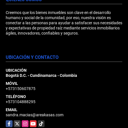
Creemos que los bienes inmuebles son clave en el desarrollo
humano y social de la comunidad, por eso, nuestra visión es
conectar a las personas para ayudar a satisfacer sus necesidades
y expectativas de propiedad raíz mediante servicios inmobiliarios
ágiles, innovadores, confiables y seguros.
UBICACIÓN Y CONTACTO
UBICACIÓN
Bogotá D.C. - Cundinamarca - Colombia
MÓVIL
+573150607875
TELÉFONO
+573104888295
EMAIL
sandra.macias@areakasas.com
Facebook
X
Instagram
YouTube
TikTok