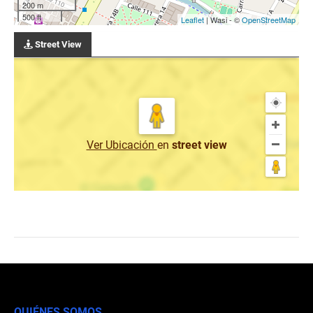
200 m
500 ft
Leaflet
| Wasi - ©
OpenStreetMap
Street View
Ver Ubicación
en
street view
QUIÉNES SOMOS