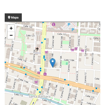
Mapa
+
−