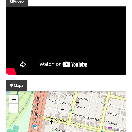
Video
Mapa
+
−