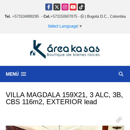
Facebook
X
Instagram
YouTube
TikTok
Tel.
+573104888295
-
Cel.
+573150607875
-
| Bogotá D.C., Colombia
Select Language
▼
MENÚ
VILLA MAGDALA 159X21, 3 ALC, 3B,
CBS 116m2, EXTERIOR lead