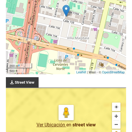
200 m
500 ft
Leaflet
| Wasi - ©
OpenStreetMap
Street View
Ver Ubicación
en
street view