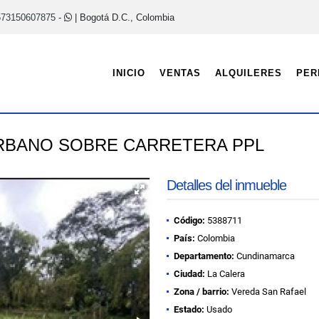
573150607875
-
| Bogotá D.C., Colombia
INICIO
VENTAS
ALQUILERES
PER
URBANO SOBRE CARRETERA PPL
Detalles del inmueble
Código:
5388711
País:
Colombia
Departamento:
Cundinamarca
Ciudad:
La Calera
Zona / barrio:
Vereda San Rafael
Estado:
Usado