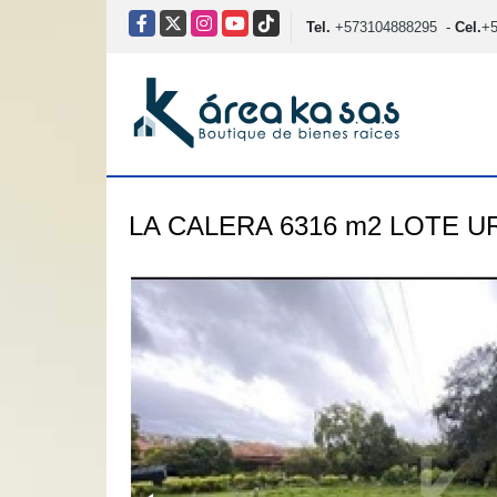
Facebook
X
Instagram
YouTube
TikTok
Tel.
+573104888295
-
Cel.
+
LA CALERA 6316 m2 LOTE 