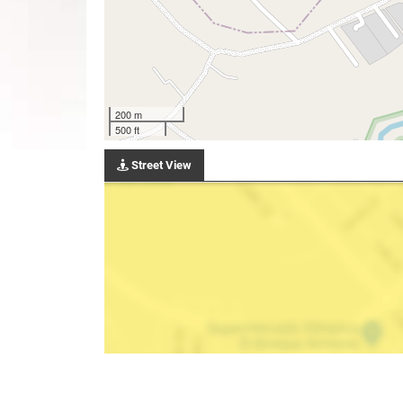
200 m
500 ft
Street View