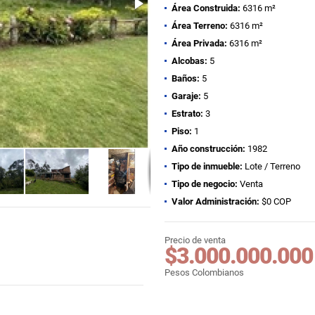
Área Construida:
6316 m²
Área Terreno:
6316 m²
Área Privada:
6316 m²
Alcobas:
5
Baños:
5
Garaje:
5
Estrato:
3
Piso:
1
Año construcción:
1982
Tipo de inmueble:
Lote / Terreno
Tipo de negocio:
Venta
Valor Administración:
$0 COP
Precio de venta
$3.000.000.000
Pesos Colombianos