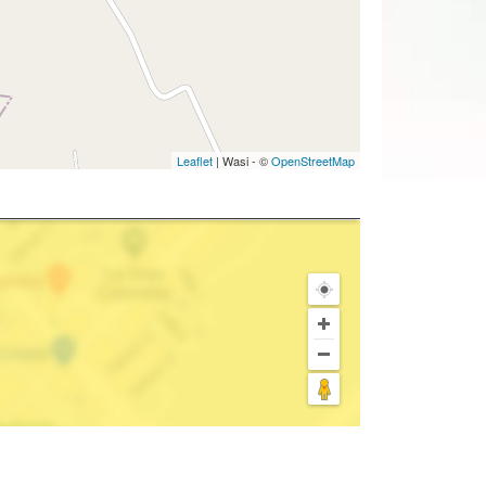
Leaflet
| Wasi - ©
OpenStreetMap