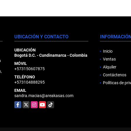
UBICACIÓN Y CONTACTO
INFORMACIÓ
UBICACIÓN
Inicio
Bogotá D.C. - Cundinamarca - Colombia
Ventas
a
MÓVIL
d
Alquiler
+573150607875
,
Contáctenos
TELÉFONO
+573104888295
Políticas de pr
EMAIL
sandra.macias@areakasas.com
Facebook
X
Instagram
YouTube
TikTok