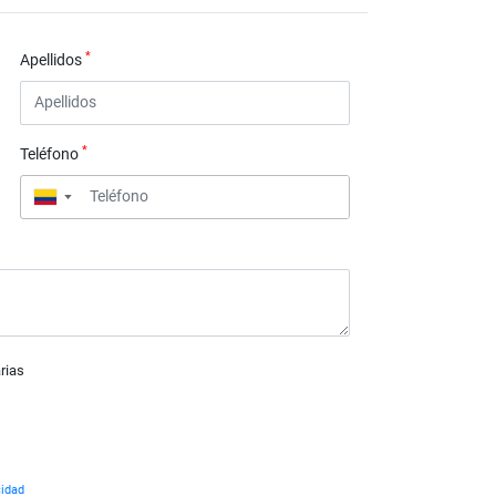
*
Apellidos
*
Teléfono
▼
rias
cidad