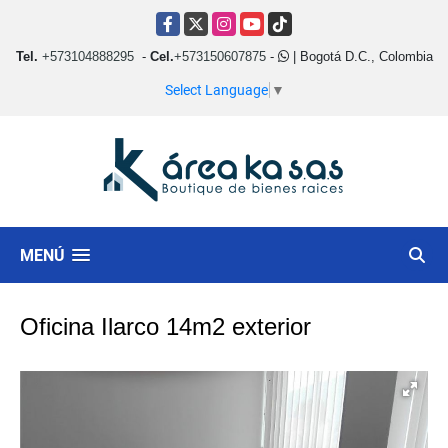
Facebook
X
Instagram
YouTube
TikTok
Tel.
+573104888295
-
Cel.
+573150607875
-
| Bogotá D.C., Colombia
Select Language
▼
MENÚ
Oficina Ilarco 14m2 exterior