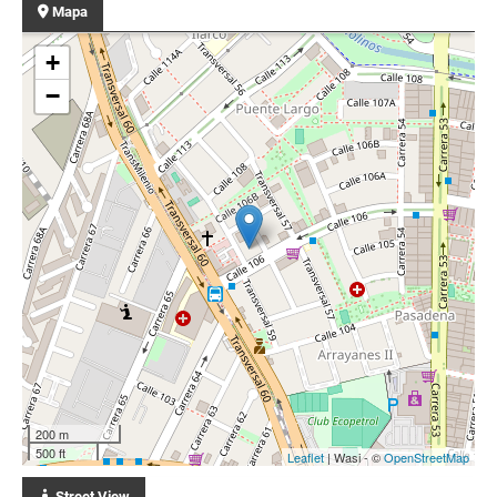
Mapa
+
−
200 m
500 ft
Leaflet
| Wasi - ©
OpenStreetMap
Street View