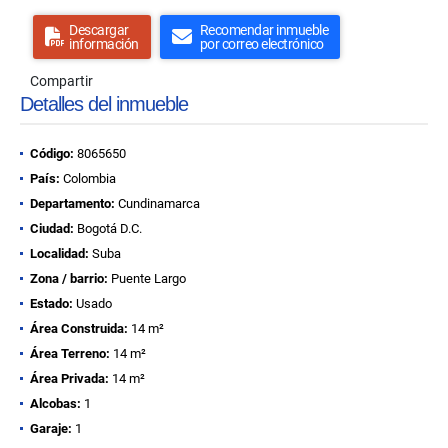
Descargar
Recomendar inmueble
información
por correo electrónico
Compartir
Detalles del inmueble
Código:
8065650
País:
Colombia
Departamento:
Cundinamarca
Ciudad:
Bogotá D.C.
Localidad:
Suba
Zona / barrio:
Puente Largo
Estado:
Usado
Área Construida:
14 m²
Área Terreno:
14 m²
Área Privada:
14 m²
Alcobas:
1
Garaje:
1