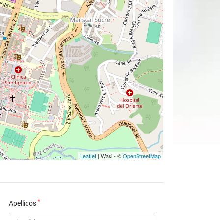
Leaflet
| Wasi - ©
OpenStreetMap
*
Apellidos