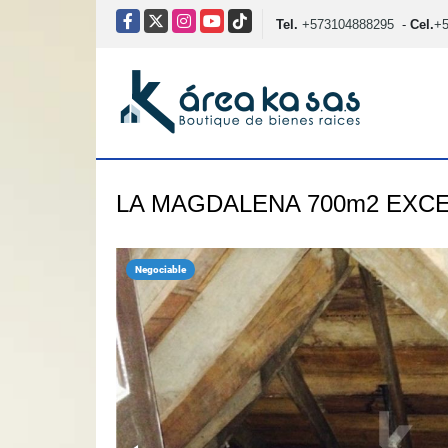
Facebook
X
Instagram
YouTube
TikTok
Tel.
+573104888295
-
Cel.
+
LA MAGDALENA 700m2 EXC
Negociable