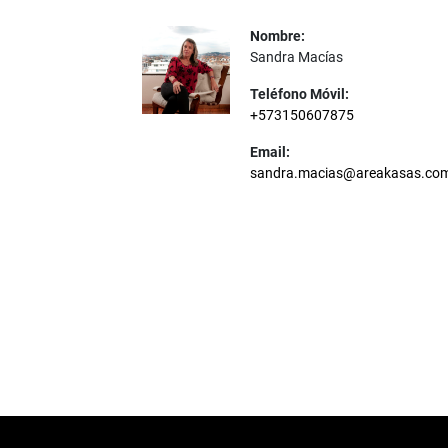
Nombre:
Sandra Macías
Teléfono Móvil:
+573150607875
Email:
sandra.macias@areakasas.co