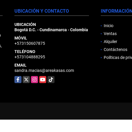
UBICACIÓN Y CONTACTO
INFORMACIÓ
UBICACIÓN
Inicio
Bogotá D.C. - Cundinamarca - Colombia
Ventas
a
MÓVIL
d
Alquiler
+573150607875
,
Contáctenos
TELÉFONO
+573104888295
Políticas de pr
EMAIL
sandra.macias@areakasas.com
Facebook
X
Instagram
YouTube
TikTok