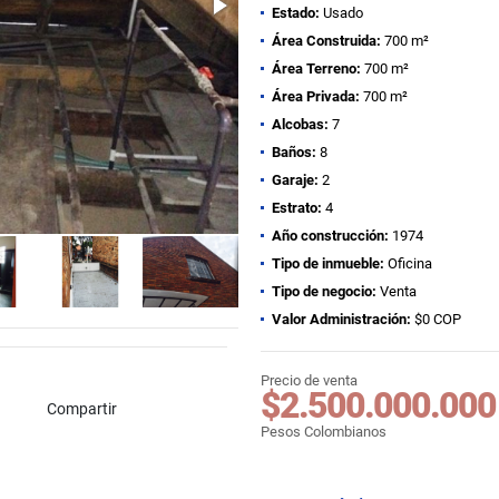
Estado:
Usado
Área Construida:
700 m²
Área Terreno:
700 m²
Área Privada:
700 m²
Alcobas:
7
Baños:
8
Garaje:
2
Estrato:
4
Año construcción:
1974
Tipo de inmueble:
Oficina
Tipo de negocio:
Venta
Valor Administración:
$0 COP
Precio de venta
$2.500.000.000
Compartir
Pesos Colombianos