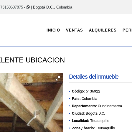
573150607875
-
| Bogotá D.C., Colombia
INICIO
VENTAS
ALQUILERES
PER
ELENTE UBICACION
Detalles del inmueble
Código:
5136922
País:
Colombia
Departamento:
Cundinamarca
Ciudad:
Bogotá D.C.
Localidad:
Teusaquillo
Zona / barrio:
Teusaquillo