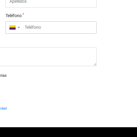
*
Teléfono
▼
rias
cidad