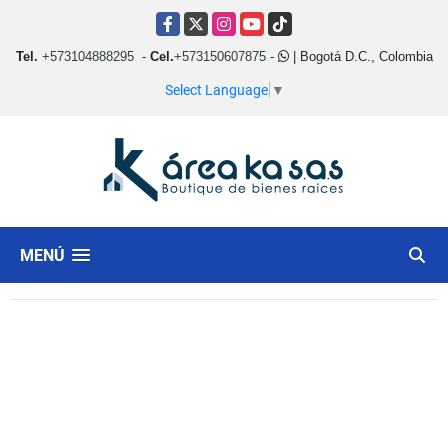
Facebook
X
Instagram
YouTube
TikTok
Tel.
+573104888295
-
Cel.
+573150607875
-
| Bogotá D.C., Colombia
Select Language
▼
MENÚ