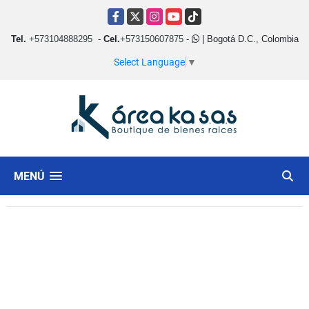
Facebook
X
Instagram
YouTube
TikTok
Tel.
+573104888295
-
Cel.
+573150607875
-
| Bogotá D.C., Colombia
Select Language
▼
MENÚ