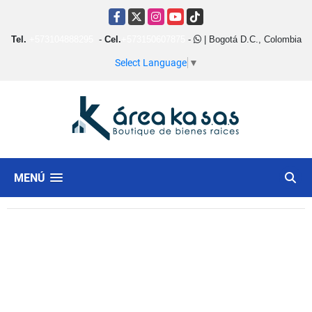
Facebook
X
Instagram
YouTube
TikTok
Tel.
+573104888295
-
Cel.
+573150607875
-
| Bogotá D.C., Colombia
Select Language
▼
MENÚ